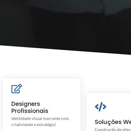
Designers Profissionais
Designers
Uma marca criativa, conecta você
Profissionais
Soluções
ao seu público.
Conectamos sua ma
Identidade visual marcante com
Soluções W
digital com ferramen
criatividade e estratégia!
resultad
Construção de site