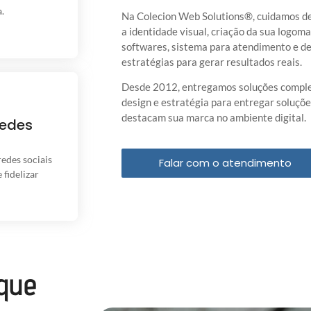
.
Na Colecion Web Solutions
®
, cuidamos d
a identidade visual, criação da sua logomar
softwares, sistema para atendimento e del
estratégias para gerar resultados reais.
Desde 2012, entregamos soluções comple
design e estratégia para entregar soluçõ
es Sociais
destacam sua marca no ambiente digital.
Redes
, conteúdo
ico que gera
s.
edes sociais
Falar com o atendimento
 fidelizar
 que