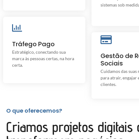
sistemas sob medida
Tráfego Pago
Tráfego Pago
O investimento que gera retorno
Gestão de Red
real para sua empresa.
Estratégico, conectando sua
Gestão de 
marca às pessoas certas, na hora
Gestão completa
Sociais
criativo e estratég
certa.
resultado
Cuidamos das suas r
para atrair, engajar e
clientes.
O que oferecemos?
Criamos projetos digitais