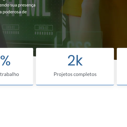
ecendo sua presença
ta poderosa de
%
2
k
 trabalho
Projetos completos