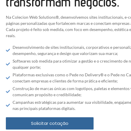
transformam negócios.
Na
Colecion
Web
Solutions
®, desenvolvemos sites institucionais,
e-
páginas personalizadas que fortalecem marcas e conectam empresas a
Cada projeto é feito sob medida, com foco em desempenho, estética e
reais.
Desenvolvimento de sites institucionais, corporativos e personal
desempenho, segurança e design que valorizam sua marca;
Softwares sob medida para otimizar a gestão e o crescimento de 
qualquer porte;
Plataformas exclusivas como o Pede no Delivery® e o Pede no Ca
conectam empresas e clientes de forma prática e eficiente;
Construção de marcas únicas com logotipos, paletas e elementos 
comunicam propósito e credibilidade;
Campanhas estratégicas para aumentar sua visibilidade, engajam
nas principais plataformas digitais.
Solicitar cotação