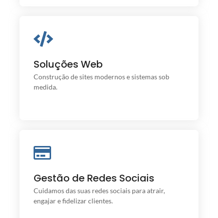
Soluções Web
Soluções Web
Conectamos sua marca ao mundo digital com
ferramentas que geral resultados!
Construção de sites modernos e sistemas sob
medida.
Gestão de Redes Sociais
Gestão de Redes Sociais
Gestão completa, conteúdo criativo e estratégico
que gera resultados.
Cuidamos das suas redes sociais para atrair,
engajar e fidelizar clientes.