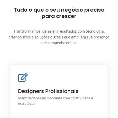
Tudo o que o seu negócio precisa
para crescer
Transformamos ideias em resultados com tecnologia,
criando sites e soluções digitais que ampliam sua presença
e desempenho online.
Designers Profissionais
Designers Profissionais
Uma marca criativa, conecta você ao seu público.
Identidade visual marcante com criatividade e
estratégia!