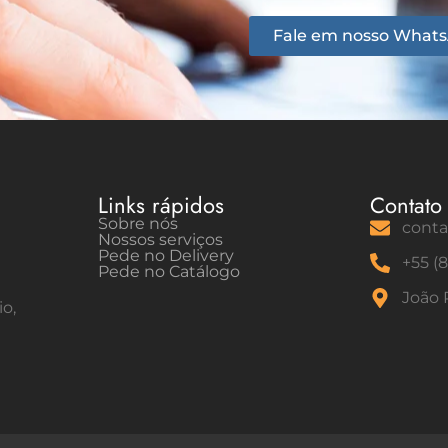
Fale em nosso What
Links rápidos
Contato
Sobre nós
conta
Nossos serviços
Pede no Delivery
+55 (
Pede no Catálogo
João P
o,