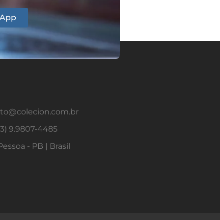
sApp
to@colecion.com.br
83) 9.9807-4485
essoa - PB | Brasil