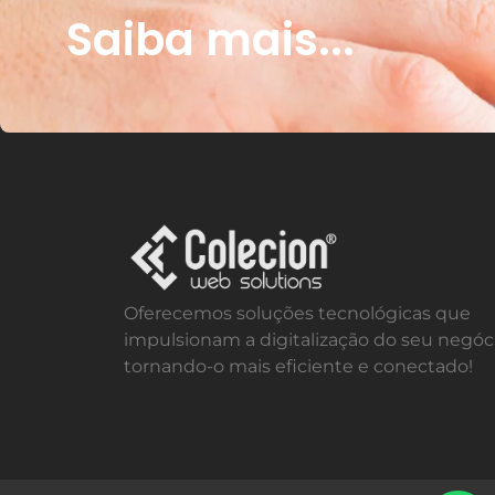
Saiba mais...
Oferecemos soluções tecnológicas que
impulsionam a digitalização do seu negóci
tornando-o mais eficiente e conectado!